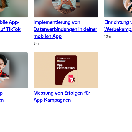
bile App-
Implementierung von
Einrichtung
uf TikTok
Datenverbindungen in deiner
Werbekamp
mobilen App
10m
5m
p-
Messung von Erfolgen für
en
App-Kampagnen