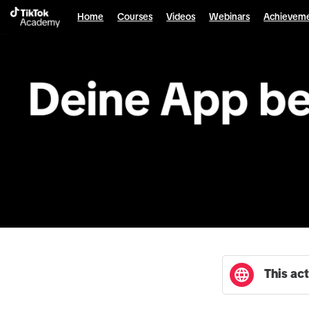
English selected
Home
Courses
Videos
Webinars
Achievem
This act