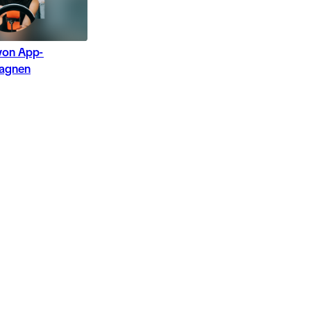
 von App-
agnen