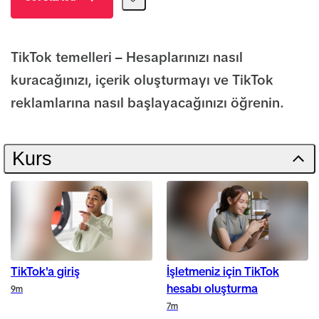
TikTok temelleri – Hesaplarınızı nasıl
kuracağınızı, içerik oluşturmayı ve TikTok
reklamlarına nasıl başlayacağınızı öğrenin.
Kurs
TikTok'a giriş
İşletmeniz için TikTok
hesabı oluşturma
Duration
9m
Duration
7m