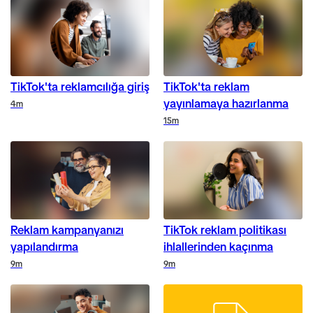
TikTok'ta reklamcılığa giriş
TikTok'ta reklam
yayınlamaya hazırlanma
Duration
4m
Duration
15m
Reklam kampanyanızı
TikTok reklam politikası
yapılandırma
ihlallerinden kaçınma
Duration
Duration
9m
9m