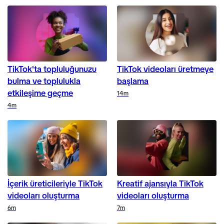
TikTok'ta topluluğunuzu
TikTok videoları üretmeye
bulma ve toplulukla
başlama
etkileşime geçme
Duration
14m
Duration
4m
İçerik üreticileriyle TikTok
Kreatif ajansıyla TikTok
videoları oluşturma
videoları oluşturma
Duration
Duration
6m
7m