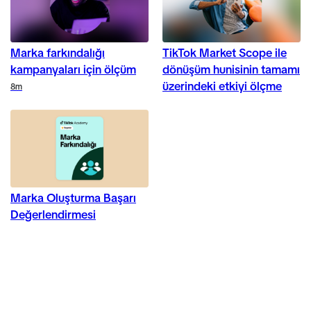
Marka farkındalığı
TikTok Market Scope ile
kampanyaları için ölçüm
dönüşüm hunisinin tamamı
üzerindeki etkiyi ölçme
Duration
8m
Marka Oluşturma Başarı
Değerlendirmesi