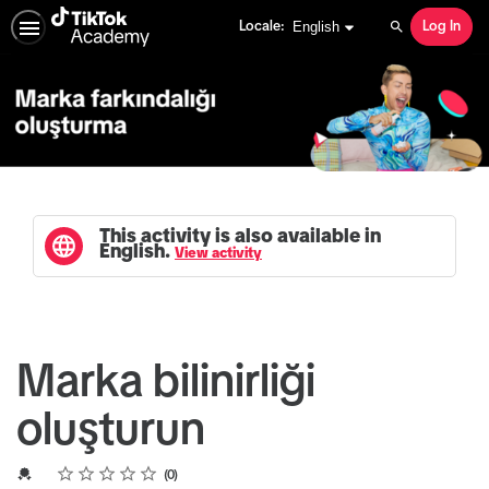
English selected
English
Locale:
Log In
Search
This activity is also available in
English.
View activity
Marka bilinirliği
oluşturun
Rating
1 star
2 stars
3 stars
4 stars
5 stars
Average rating: 0
No reviews
Credential For Completion
0