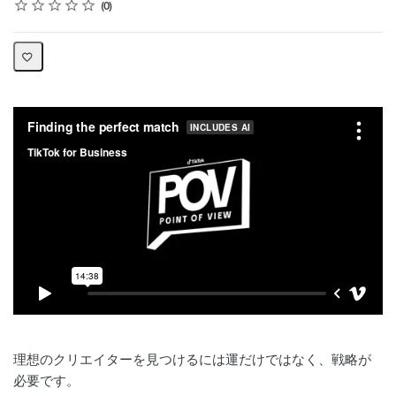
Rating
1 star
2 stars
3 stars
4 stars
5 stars
Average rating: 0
No reviews
0
理想のクリエイターを見つけるには運だけではなく、戦略が
必要です。