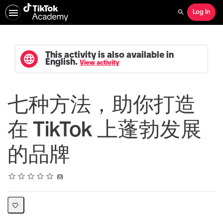
Log In
Search
This activity is also available in
English.
View activity
七种方法，助你打造
在 TikTok 上蓬勃发展
的品牌
Rating
1 star
2 stars
3 stars
4 stars
5 stars
Average rating: 0
No reviews
0