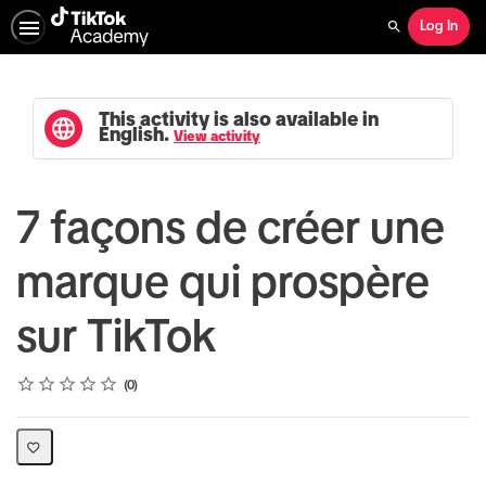
Log In
Search
This activity is also available in
English.
View activity
7 façons de créer une
marque qui prospère
sur TikTok
Rating
1 star
2 stars
3 stars
4 stars
5 stars
Average rating: 0
No reviews
0