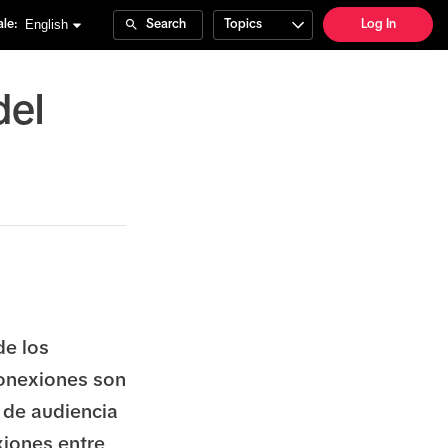
English
le:
Search
Topics
Log In
del
de los
conexiones son
 de audiencia
xiones entre