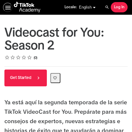
English selected
English
Locale:
Log In
Search
Videocast for You:
Season 2
Rating
1 star
2 stars
3 stars
4 stars
5 stars
Average rating: 0
No reviews
0
Get Started
Ya está aquí la segunda temporada de la serie
TikTok VideoCast for You. Prepárate para más
consejos de expertos, nuevas estrategias e
historias de éxito que te ayudarán a dominar