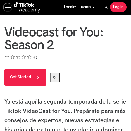
English selected
English
Locale:
Log In
Search
Videocast for You:
Season 2
Rating
1 star
2 stars
3 stars
4 stars
5 stars
Average rating: 0
No reviews
0
Get Started
Ya está aquí la segunda temporada de la serie
TikTok VideoCast for You. Prepárate para más
consejos de expertos, nuevas estrategias e
historias de éxito que te ayudarán a dominar