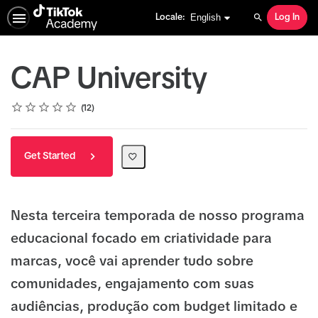
English selected
English
Locale:
Log In
Search
CAP University
Rating
1 star
2 stars
3 stars
4 stars
5 stars
Average rating: 5.0
12 reviews
12
Get Started
Nesta terceira temporada de nosso programa
educacional focado em criatividade para
marcas, você vai aprender tudo sobre
comunidades, engajamento com suas
audiências, produção com budget limitado e