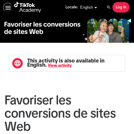
English selected
English
Locale:
Log In
Search
This activity is also available in
English.
View activity
Favoriser les
conversions de sites
Web