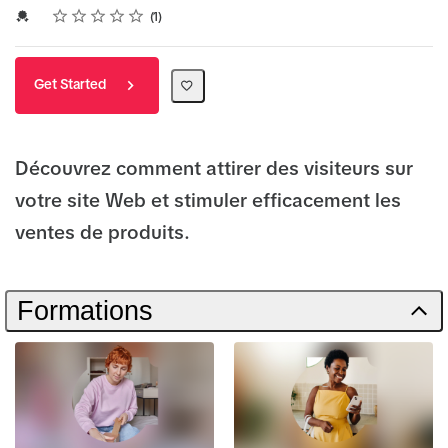
Rating
1 star
2 stars
3 stars
4 stars
5 stars
Average rating: 5.0
1 review
Credential For Completion
1
Get Started
Découvrez comment attirer des visiteurs sur
votre site Web et stimuler efficacement les
ventes de produits.
Formations