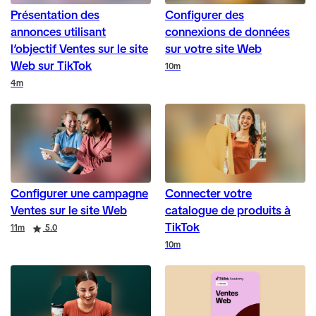
Présentation des
Configurer des
annonces utilisant
connexions de données
l’objectif Ventes sur le site
sur votre site Web
Web sur TikTok
Duration
10m
Duration
4m
Configurer une campagne
Connecter votre
Ventes sur le site Web
catalogue de produits à
TikTok
Duration
Rating
11m
5.0
Duration
10m