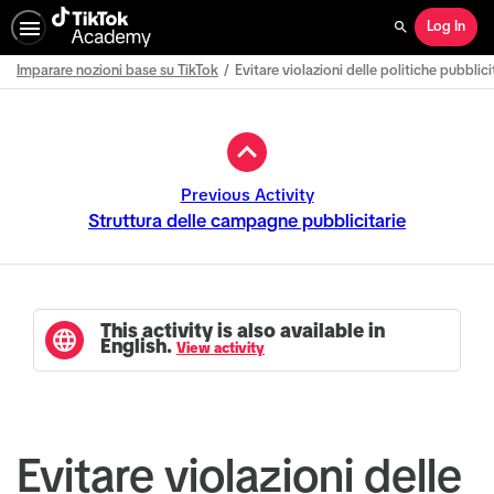
Log In
Search
Imparare nozioni base su TikTok
Evitare violazioni delle politiche pubblici
Path
Outline
Previous Activity
Struttura delle campagne pubblicitarie
This activity is also available in
English.
View activity
Evitare violazioni delle