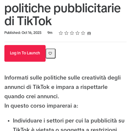
politiche pubblicitarie
di TikTok
Rating
1 star
2 stars
3 stars
4 stars
5 stars
Duration
Average rating: 0
No reviews
Published: Oct 16, 2025
9m
0
Log In To Launch
Informati sulle politiche sulle creatività degli
annunci di TikTok e impara a rispettarle
quando crei annunci.
In questo corso imparerai a:
Individuare i settori per cui la pubblicità su
TikTok è vietata o soggetta a restrizioni.