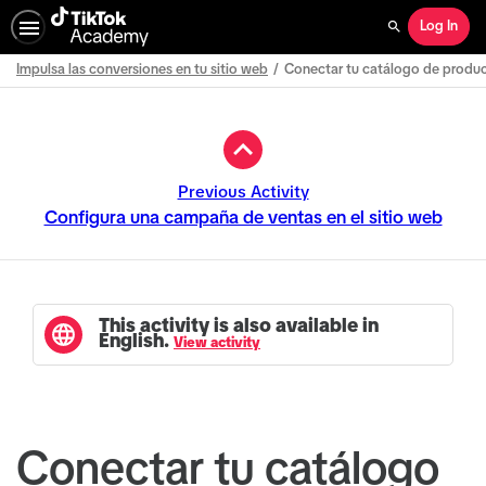
Log In
Search
Impulsa las conversiones en tu sitio web
Conectar tu catálogo de produc
Path
Outline
Previous Activity
Configura una campaña de ventas en el sitio web
This activity is also available in
English.
View activity
Conectar tu catálogo