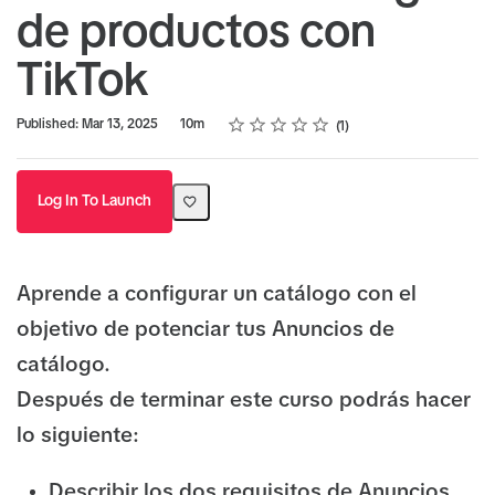
de productos con
TikTok
Rating
1 star
2 stars
3 stars
4 stars
5 stars
Duration
Average rating: 5.0
1 review
Published: Mar 13, 2025
10m
1
Log In To Launch
Aprende a configurar un catálogo con el
objetivo de potenciar tus Anuncios de
catálogo.
Después de terminar este curso podrás hacer
lo siguiente:
Describir los dos requisitos de Anuncios