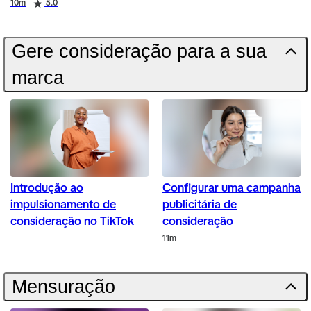
Duration
Rating
10m
5.0
Gere consideração para a sua
marca
Introdução ao
Configurar uma campanha
impulsionamento de
publicitária de
consideração no TikTok
consideração
Duration
11m
Mensuração