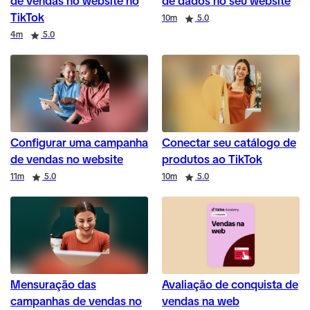
de vendas no website no
de dados no seu website
TikTok
Duration
Rating
10m
5.0
Duration
Rating
4m
5.0
Configurar uma campanha
Conectar seu catálogo de
de vendas no website
produtos ao TikTok
Duration
Rating
Duration
Rating
11m
5.0
10m
5.0
Mensuração das
Avaliação de conquista de
campanhas de vendas no
vendas na web