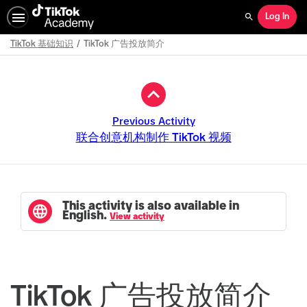
Log In
Search
TikTok 基础知识
TikTok 广告投放简介
Path
Outline
Previous Activity
联合创意机构制作 TikTok 视频
This activity is also available in
English.
View activity
TikTok 广告投放简介