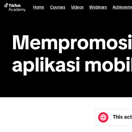
English selected
Home
Courses
Videos
Webinars
Achievem
This act