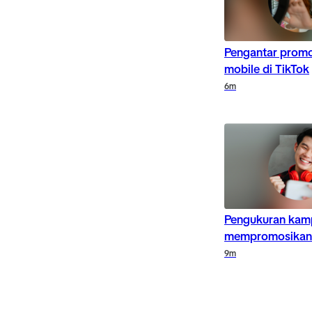
Pengantar promos
mobile di TikTok
Duration
Duration
6m
Duration
Pengukuran kam
mempromosikan 
Duration
9m