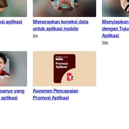
i aplikasi
Menerapkan koneksi data
Menyiapkan
untuk aplikasi mobile
dengan Tuju
Aplikasi
5m
10m
panye yang
Asesmen Pencapaian
aplikasi
Promosi Aplikasi