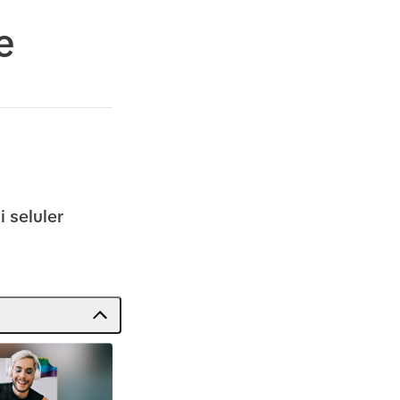
e
 seluler