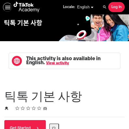
English selected
English
Locale:
Log In
Search
This activity is also available in
English.
View activity
틱톡 기본 사항
Rating
1 star
2 stars
3 stars
4 stars
5 stars
Average rating: 0
No reviews
Credential For Completion
0
Get Started