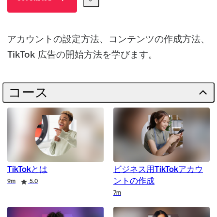
アカウントの設定方法、コンテンツの作成方法、
TikTok 広告の開始方法を学びます。
コース
TikTokとは
ビジネス用TikTokアカウ
ントの作成
Duration
Rating
9m
5.0
Duration
7m