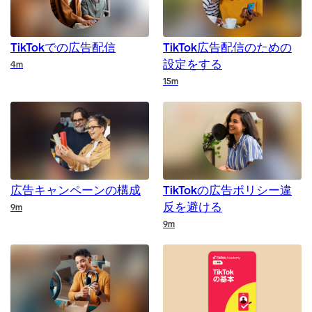
TikTokでの広告配信
TikTok広告配信のための
設定をする
Duration
4m
Duration
15m
広告キャンペーンの構成
TikTokの広告ポリシー違
反を避ける
Duration
9m
Duration
9m