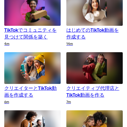
TikTokでコミュニティを
はじめてのTikTok動画を
見つけて関係を築く
作成する
Duration
Duration
4m
14m
クリエイターとTikTok動
クリエイティブ代理店と
画を作成する
TikTok動画を作る
Duration
Duration
6m
7m