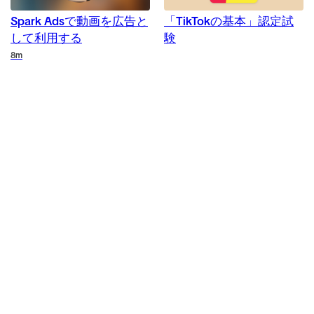
Spark Adsで動画を広告と
「TikTokの基本」認定試
して利用する
験
Duration
8m