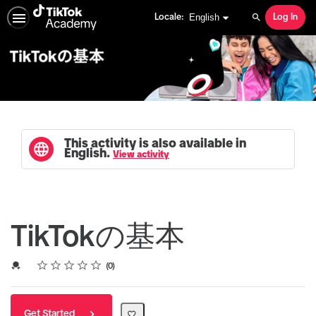
English selected
English
Locale:
Log In
Search
This activity is also available in
English.
View activity
TikTokの基本
Rating
1 star
2 stars
3 stars
4 stars
5 stars
Average rating: 0
No reviews
Credential For Completion
0
Get Started