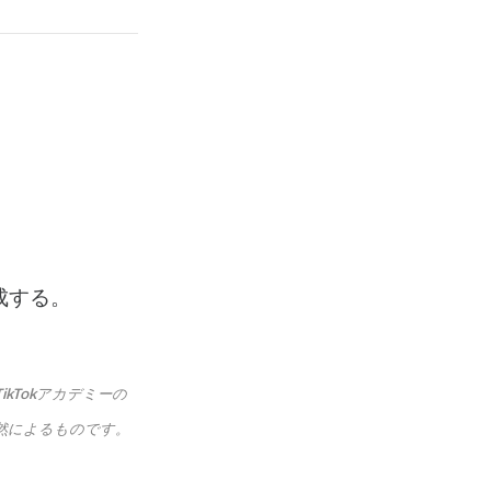
作成する。
も、TikTokアカデミーの
然によるものです。