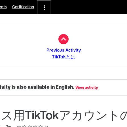
ents
Certification
Previous Activity
TikTokとは
ivity is also available in English.
View activity
ス用TikTokアカウント
Rating
1 star
2 stars
3 stars
4 stars
5 stars