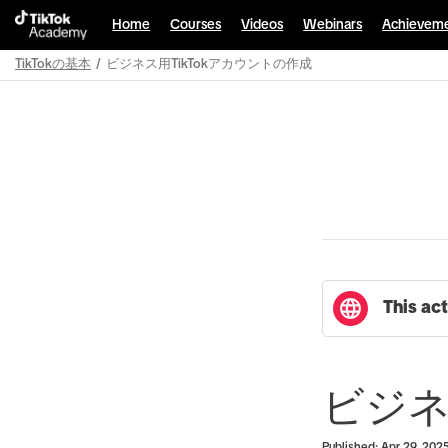
Home
Courses
Videos
Webinars
Achievem
TikTokの基本
ビジネス用TikTokアカウントの作成
Path
Outline
This act
ビジネ
Duration
Average rating: 0
No reviews