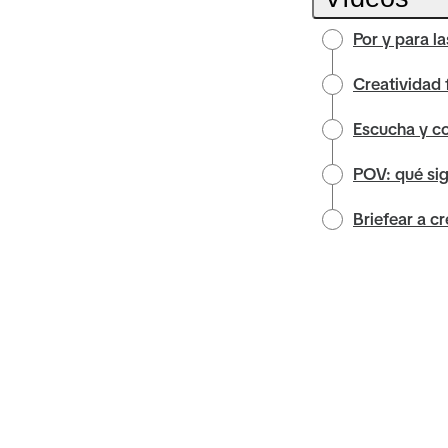
Por y para 
Creatividad f
Escucha y c
POV: qué sig
Briefear a c