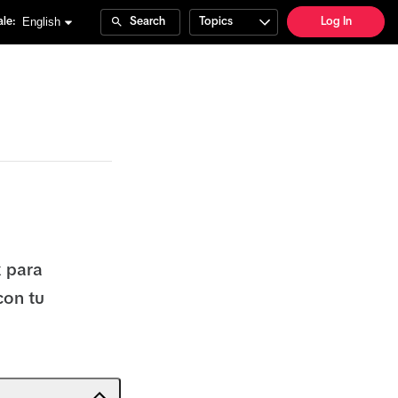
English
le:
Search
Topics
Log In
k para
con tu