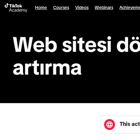
English selected
Home
Courses
Videos
Webinars
Achievem
This act