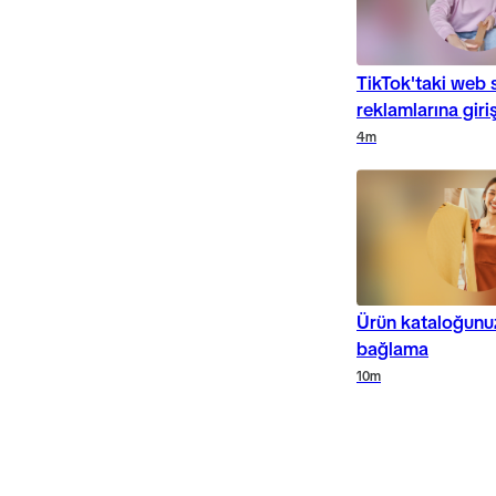
TikTok'taki web s
reklamlarına giri
Duration
Duration
Duration
4m
Ürün kataloğunu
bağlama
Duration
Duration
10m