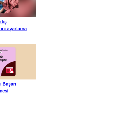
atış
ını ayarlama
ı Başarı
mesi