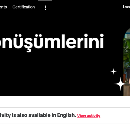
ents
Certification
Loca
ivity is also available in English.
View activity