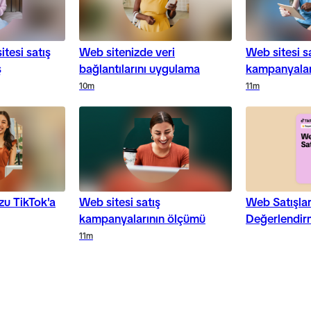
itesi satış
Web sitenizde veri
Web sitesi s
ş
bağlantılarını uygulama
kampanyalar
10m
11m
zu TikTok'a
Web sitesi satış
Web Satışlar
kampanyalarının ölçümü
Değerlendir
11m