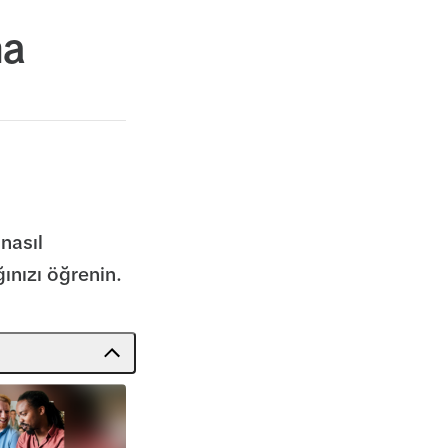
ma
 nasıl
ğınızı öğrenin.