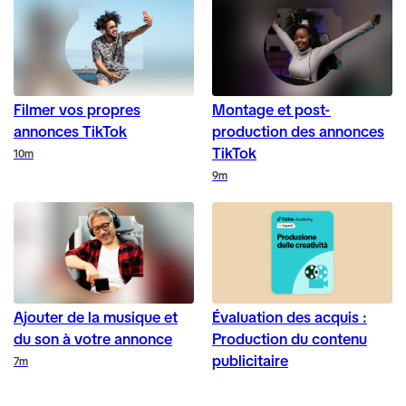
Filmer vos propres
Montage et post-
annonces TikTok
production des annonces
TikTok
Duration
10m
Duration
9m
Ajouter de la musique et
Évaluation des acquis :
du son à votre annonce
Production du contenu
publicitaire
Duration
7m