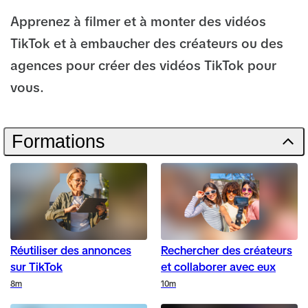
Apprenez à filmer et à monter des vidéos
TikTok et à embaucher des créateurs ou des
agences pour créer des vidéos TikTok pour
vous.
Formations
Réutiliser des annonces
Rechercher des créateurs
sur TikTok
et collaborer avec eux
Duration
Duration
8m
10m