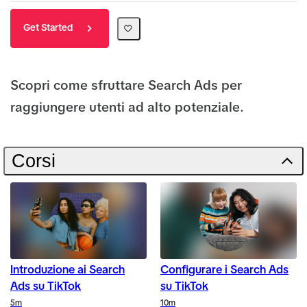
Get Started
Scopri come sfruttare Search Ads per
raggiungere utenti ad alto potenziale.
Corsi
Introduzione ai Search
Configurare i Search Ads
Ads su TikTok
su TikTok
Duration
Duration
5m
10m