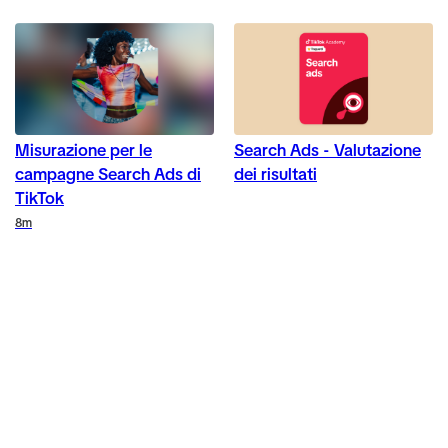
Misurazione per le
Search Ads - Valutazione
campagne Search Ads di
dei risultati
TikTok
Duration
8m