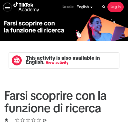
English selected
English
Locale:
Log In
Search
This activity is also available in
English.
View activity
Farsi scoprire con la
funzione di ricerca
Rating
1 star
2 stars
3 stars
4 stars
5 stars
Average rating: 0
No reviews
Credential For Completion
0