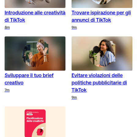
Introduzione alle creatività
Trovare ispirazione per gli
di TikTok
annunci di TikTok
Duration
Duration
8m
9m
Sviluppare il tuo brief
Evitare violazioni delle
creativo
politiche pubblicitarie di
TikTok
Duration
7m
Duration
9m