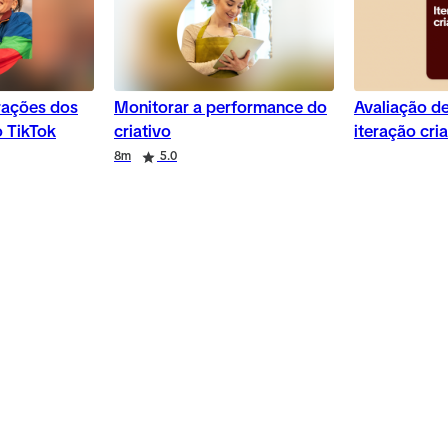
erações dos
Monitorar a performance do
Avaliação d
o TikTok
criativo
iteração cria
8m
5.0