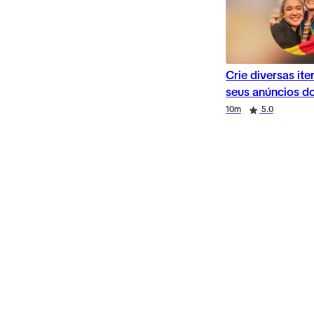
Crie diversas it
seus anúncios d
Duration
Rating
Duration
Rating
10m
5.0