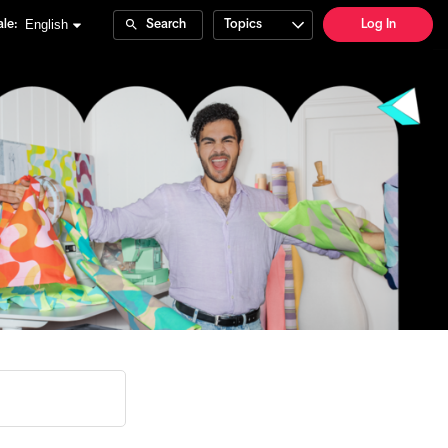
English
le:
Search
Topics
Log In