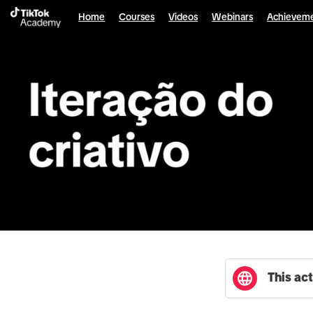
English selected
Home
Courses
Videos
Webinars
Achievem
This act