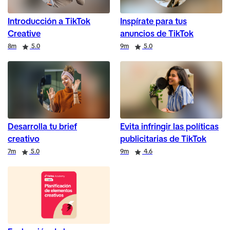
Introducción a TikTok
Inspírate para tus
Creative
anuncios de TikTok
Duration
Rating
Duration
Rating
8m
5.0
9m
5.0
Desarrolla tu brief
Evita infringir las políticas
creativo
publicitarias de TikTok
Duration
Rating
Duration
Rating
7m
5.0
9m
4.6