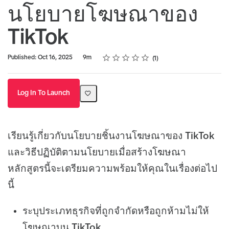
นโยบายโฆษณาของ
TikTok
Rating
1 star
2 stars
3 stars
4 stars
5 stars
Duration
Average rating: 5.0
1 review
Published: Oct 16, 2025
9m
1
Log In To Launch
เรียนรู้เกี่ยวกับนโยบายชิ้นงานโฆษณาของ TikTok
และวิธีปฏิบัติตามนโยบายเมื่อสร้างโฆษณา
หลักสูตรนี้จะเตรียมความพร้อมให้คุณในเรื่องต่อไป
นี้
ระบุประเภทธุรกิจที่ถูกจำกัดหรือถูกห้ามไม่ให้
โฆษณาบน TikTok