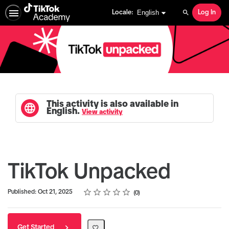
English selected
English
Locale:
Log In
Search
This activity is also available in
English.
View activity
TikTok Unpacked
Rating
1 star
2 stars
3 stars
4 stars
5 stars
Average rating: 0
No reviews
Published: Oct 21, 2025
0
Get Started