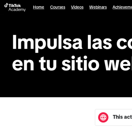
English selected
Home
Courses
Videos
Webinars
Achievem
This act