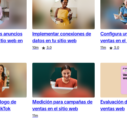
os anuncios
Implementar conexiones de
Configura u
itio web en
datos en tu sitio web
ventas en el
10m
5.0
11m
5.0
álogo de
Medición para campañas de
Evaluación d
ikTok
ventas en el sitio web
ventas web
11m