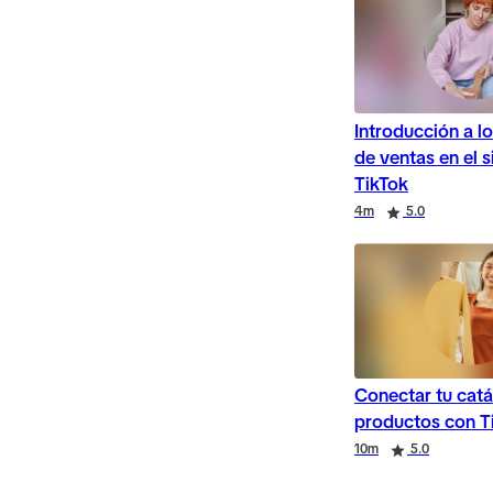
Introducción a l
de ventas en el s
TikTok
Duration
Rating
Duration
Rating
Duration
Rating
4m
5.0
Conectar tu cat
productos con T
Duration
Rating
Duration
10m
5.0