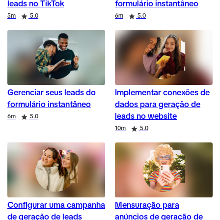
leads no TikTok
formulário instantâneo
Duration
Rating
Duration
Rating
5m
5.0
6m
5.0
Gerenciar seus leads do
Implementar conexões de
formulário instantâneo
dados para geração de
leads no website
Duration
Rating
6m
5.0
Duration
Rating
10m
5.0
Configurar uma campanha
Mensuração para
de geração de leads
anúncios de geração de