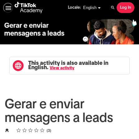
English selected
English
Locale:
Log In
Search
This activity is also available in
English.
View activity
Gerar e enviar
mensagens a leads
Rating
1 star
2 stars
3 stars
4 stars
5 stars
Average rating: 5.0
3 reviews
Credential For Completion
3