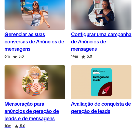
Gerenciar as suas
Configurar uma campanha
conversas de Anúncios de
de Anúncios de
mensagens
mensagens
Duration
Rating
Duration
Rating
6m
5.0
14m
5.0
Mensuração para
Avaliação de conquista de
anúncios de geração de
geração de leads
leads e de mensagens
Duration
Rating
10m
5.0