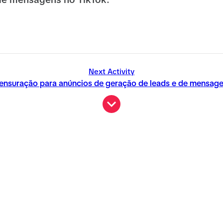
de mensagens no TikTok.
Next Activity
nsuração para anúncios de geração de leads e de mensag