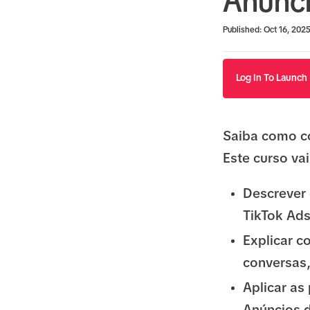
Anúnc
Duration
Average rating: 5.0
1 review
Published: Oct 16, 202
Log In To Launch
Saiba como c
Este curso va
Descrever
TikTok Ad
Explicar c
conversas,
Aplicar as