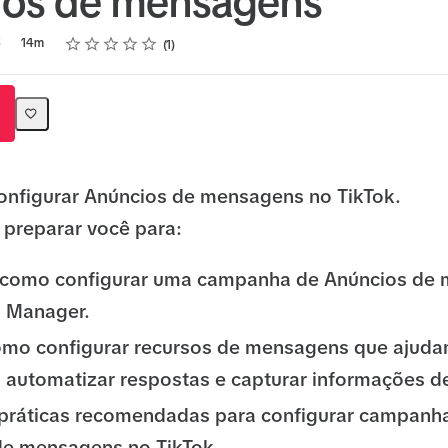
ios de mensagens
Rating
1 star
2 stars
3 stars
4 stars
5 stars
5
14m
1
onfigurar Anúncios de mensagens no TikTok.
i preparar você para:
 como configurar uma campanha de Anúncios de
s Manager.
omo configurar recursos de mensagens que ajudam
 automatizar respostas e capturar informações de
 práticas recomendadas para configurar campanh