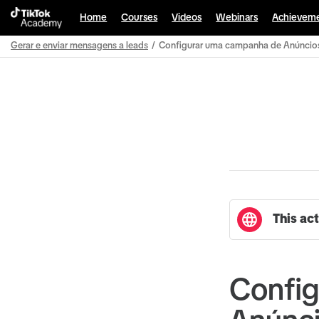
Home
Courses
Videos
Webinars
Achievem
Gerar e enviar mensagens a leads
Configurar uma campanha de Anúncio
Path
Outline
This act
Confi