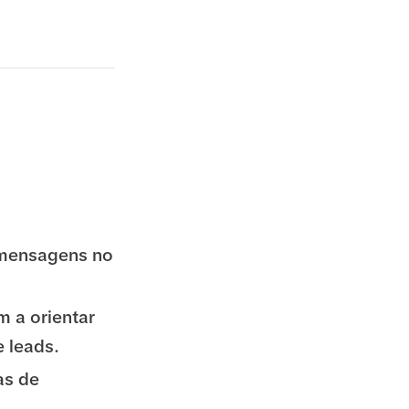
 mensagens no
 a orientar
 leads.
as de