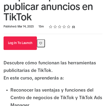
publicar anuncios en
TikTok
Rating
1 star
2 stars
3 stars
4 stars
5 stars
Duration
Average rating: 0
No reviews
Published: Mar 14, 2025
15m
0
Log In To Launch
Descubre cómo funcionan las herramientas
publicitarias de TikTok.
En este curso, aprenderás a:
Reconocer las ventajas y funciones del
Centro de negocios de TikTok y TikTok Ads
Manager.