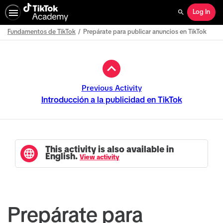
Log In
Search
Fundamentos de TikTok
Prepárate para publicar anuncios en TikTok
Path
Outline
Previous Activity
Introducción a la publicidad en TikTok
This activity is also available in
English.
View activity
Prepárate para