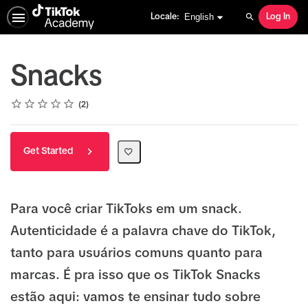
English selected
English
Locale:
Log In
Search
Snacks
Rating
1 star
2 stars
3 stars
4 stars
5 stars
Average rating: 5.0
2 reviews
2
Get Started
Para você criar TikToks em um snack.
Autenticidade é a palavra chave do TikTok,
tanto para usuários comuns quanto para
marcas. É pra isso que os TikTok Snacks
estão aqui: vamos te ensinar tudo sobre