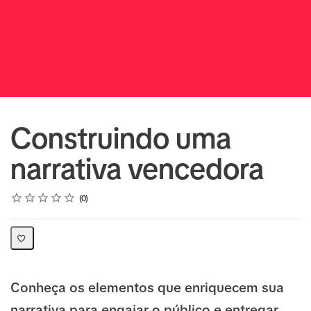
Construindo uma
narrativa vencedora
Rating
1 star
2 stars
3 stars
4 stars
5 stars
Average rating: 0
No reviews
0
Conheça os elementos que enriquecem sua
narrativa para engajar o público e entregar