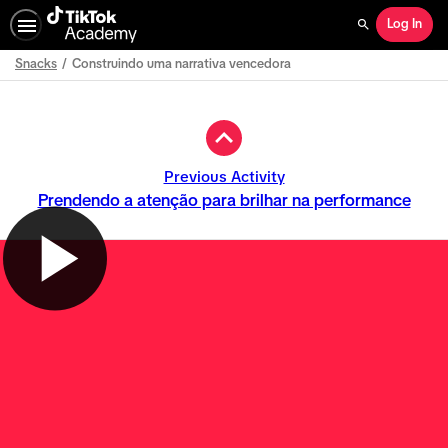
Log In
Search
Snacks
Construindo uma narrativa vencedora
Path
Outline
Previous Activity
Prendendo a atenção para brilhar na performance