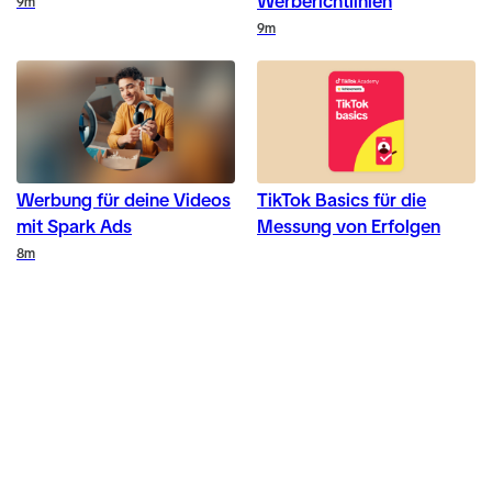
Werberichtlinien
Duration
9m
Duration
9m
Werbung für deine Videos
TikTok Basics für die
mit Spark Ads
Messung von Erfolgen
Duration
8m