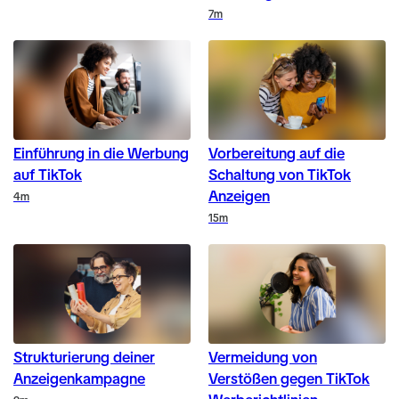
Duration
7m
Einführung in die Werbung
Vorbereitung auf die
auf TikTok
Schaltung von TikTok
Anzeigen
Duration
4m
Duration
15m
Strukturierung deiner
Vermeidung von
Anzeigenkampagne
Verstößen gegen TikTok