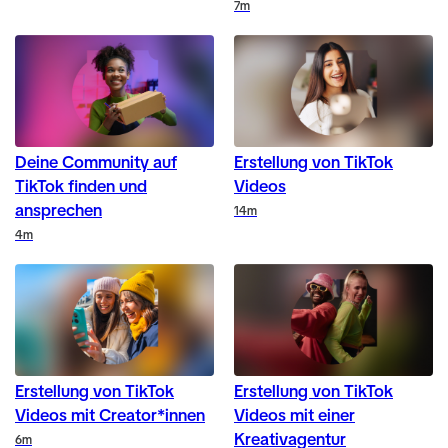
Duration
7m
Deine Community auf
Erstellung von TikTok
TikTok finden und
Videos
ansprechen
Duration
14m
Duration
4m
Erstellung von TikTok
Erstellung von TikTok
Videos mit Creator*innen
Videos mit einer
Kreativagentur
Duration
6m