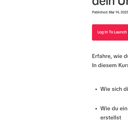
dein 
Duration
Average rating: 0
No reviews
Published: Mar 14, 202
Log In To Launch
Erfahre, wie d
In diesem Kurs
Wie sich d
Wie du ein
erstellst