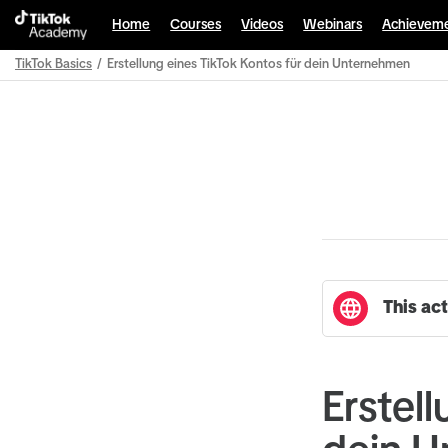
Home
Courses
Videos
Webinars
Achievem
TikTok Basics
Erstellung eines TikTok Kontos für dein Unternehmen
Path
Outline
This act
Erstel