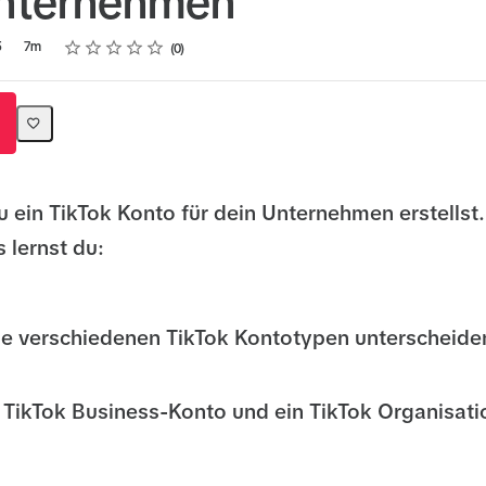
Unternehmen
Rating
1 star
2 stars
3 stars
4 stars
5 stars
5
7m
0
u ein TikTok Konto für dein Unternehmen erstellst.
 lernst du:
ie verschiedenen TikTok Kontotypen unterscheide
 TikTok Business-Konto und ein TikTok Organisat