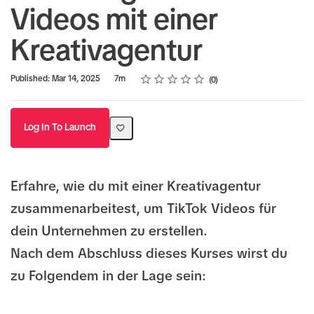
Videos mit einer
Kreativagentur
Rating
1 star
2 stars
3 stars
4 stars
5 stars
Duration
Average rating: 0
No reviews
Published: Mar 14, 2025
7m
0
Log In To Launch
Erfahre, wie du mit einer Kreativagentur
zusammenarbeitest, um TikTok Videos für
dein Unternehmen zu erstellen.
Nach dem Abschluss dieses Kurses wirst du
zu Folgendem in der Lage sein: