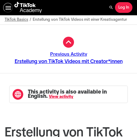
Log In
Search
TikTok Basics
Erstellung von TikTok Videos mit einer Kreativagentur
Path
Outline
Previous Activity
Erstellung von TikTok Videos mit Creator*innen
This activity is also available in
English.
View activity
Erstellung von TikTok