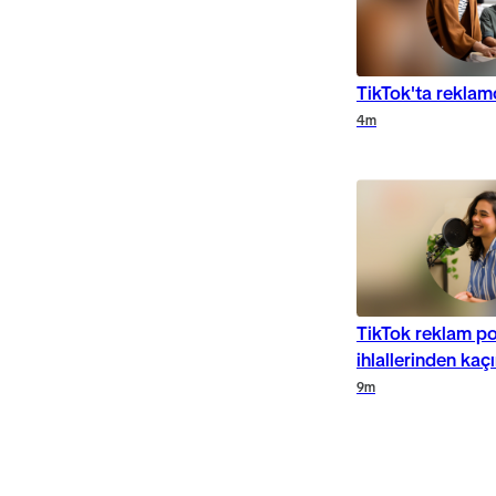
TikTok'ta reklamc
Duration
4m
Duration
Duration
TikTok reklam pol
ihlallerinden ka
Duration
Duration
9m