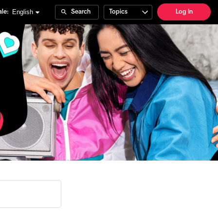
English
le:
Search
Topics
Log In