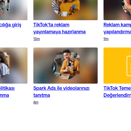
ılığa giriş
TikTok'ta reklam
Reklam kamp
yayınlamaya hazırlanma
yapılandırm
15m
9m
itikası
Spark Ads ile videolarınızı
TikTok Temel
çınma
tanıtma
Değerlendir
8m