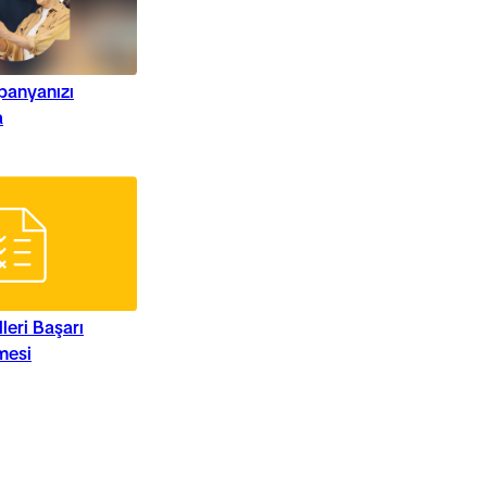
anyanızı
a
leri Başarı
mesi