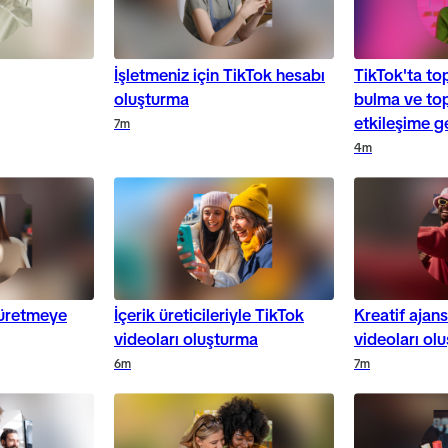
İşletmeniz için TikTok hesabı
TikTok'ta to
oluşturma
bulma ve top
etkileşime 
7m
4m
 üretmeye
İçerik üreticileriyle TikTok
Kreatif ajans
videoları oluşturma
videoları ol
6m
7m