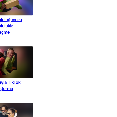
pluluğunuzu
lulukla
geçme
ıyla TikTok
uşturma