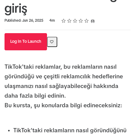
giriş
Rating
1 star
2 stars
3 stars
4 stars
5 stars
Duration
Average rating: 0
No reviews
Published: Jun 26, 2025
4m
0
Log In To Launch
TikTok'taki reklamlar, bu reklamların nasıl
göründüğü ve çeşitli reklamcılık hedeflerine
ulaşmanızı nasıl sağlayabileceği hakkında
daha fazla bilgi edinin.
Bu kursta, şu konularda bilgi edineceksiniz:
TikTok'taki reklamların nasıl göründüğünü