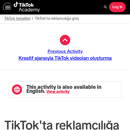
Log In
Search
TikTok temelleri
TikTok'ta reklamcılığa giriş
Path
Outline
Previous Activity
Kreatif ajansıyla TikTok videoları oluşturma
This activity is also available in
English.
View activity
TikTok'ta reklamcılığa