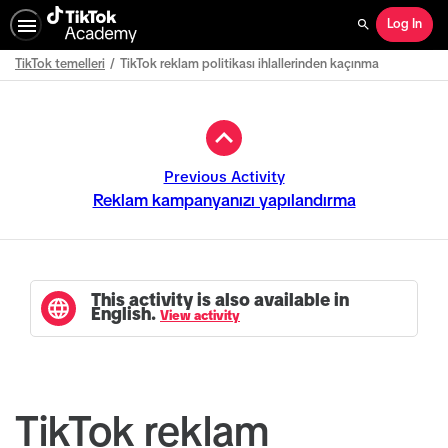
Log In
Search
TikTok temelleri
TikTok reklam politikası ihlallerinden kaçınma
Path
Outline
Previous Activity
Reklam kampanyanızı yapılandırma
This activity is also available in
English.
View activity
TikTok reklam