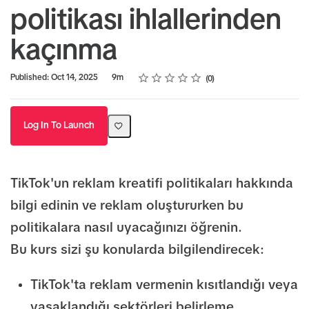
politikası ihlallerinden
kaçınma
Rating
1 star
2 stars
3 stars
4 stars
5 stars
Duration
Average rating: 0
No reviews
Published: Oct 14, 2025
9m
0
Log In To Launch
TikTok'un reklam kreatifi politikaları hakkında
bilgi edinin ve reklam oluştururken bu
politikalara nasıl uyacağınızı öğrenin.
Bu kurs sizi şu konularda bilgilendirecek:
TikTok'ta reklam vermenin kısıtlandığı veya
yasaklandığı sektörleri belirleme